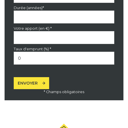
Durée (années)*
Votre apport (en €) *
Taux d'emprunt (%) *
ENVOYER
* Champs obligatoires