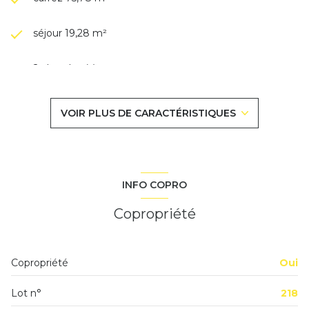
séjour 19,28 m²
2 chambre(s)
1 salle(s) de bain
VOIR PLUS DE CARACTÉRISTIQUES
construit en 1967
cuisine séparée
INFO COPRO
Chauffage collectif : au sol (gaz de ville)
Copropriété
1 parking(s)
Copropriété
Oui
exposition Ouest
Lot n°
218