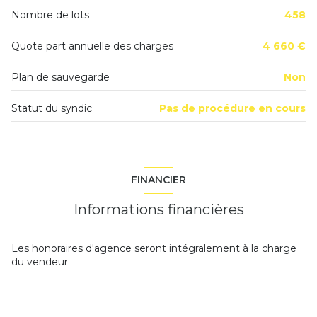
4ème étage
Nombre de lots
458
4 étage(s)
Quote part annuelle des charges
4 660 €
Plan de sauvegarde
Non
ascenseur
Statut du syndic
Pas de procédure en cours
cave
interphone
FINANCIER
quartier Orée de sénart
Informations financières
Les honoraires d'agence seront intégralement à la charge
du vendeur