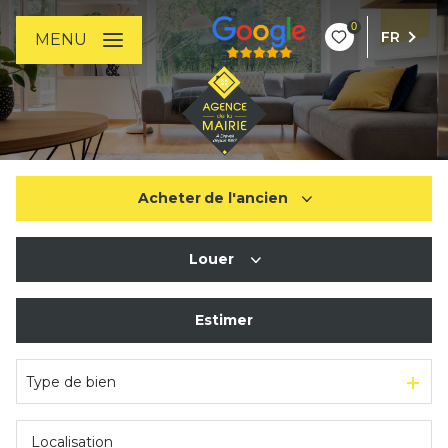
0
FR
MENU
Acheter
de l'ancien
Louer
De l'ancien
Estimer
à l'année
Type de bien