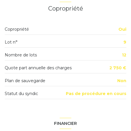
salon/sejour
25.34 m²
cave
Copropriété
Dégagement
7.79 m²
balcon
WC
1.17 m²
Copropriété
Oui
terrasse
salle d'eau
4.21 m²
Lot n°
9
chambre
10.78 m²
quartier Centre-ville
chambre
10.20 m²
Nombre de lots
12
chambre
12.59 m²
Quote part annuelle des charges
2 750 €
Plan de sauvegarde
Non
Statut du syndic
Pas de procédure en cours
FINANCIER