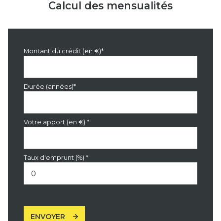
Calcul des mensualités
Montant du crédit (en €)*
Durée (années)*
Votre apport (en €) *
Taux d'emprunt (%) *
ENVOYER