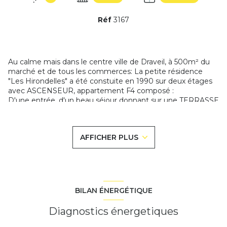
Réf
3167
Au calme mais dans le centre ville de Draveil, à 500m² du
marché et de tous les commerces: La petite résidence
"Les Hirondelles" a été constuite en 1990 sur deux étages
avec ASCENSEUR, appartement F4 composé :
D'une entrée, d'un beau séjour donnant sur une TERRASSE
6m² exposée Sud Ouest, une cuisine équipée pouvant être
ouverte sur le séjour, un dégagement avec placard, de 3
CHAMBRES dont deux donnant sur un balcon, un wc
AFFICHER PLUS
indépendant et une salle d'eau.
Une cave et une place de parking privée complètent ce
bien, très rare sur le marché draveillois. Poss en supp d'un
garage.
Volets roulants électriques sur tout l'appartement, double
vitrage alu. Bon état général
BILAN ÉNERGÉTIQUE
Les informations sur les risques auxquels ce bien est
Diagnostics énergetiques
exposé sont disponibles sur le site
Géorisques