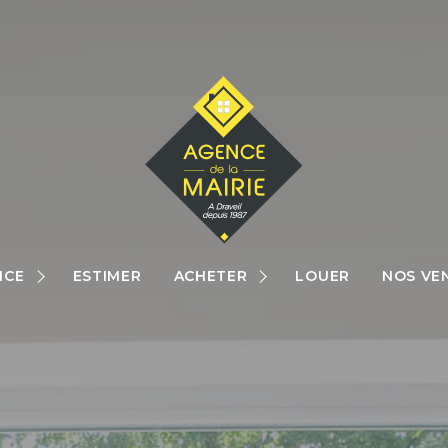
MAISONS
APPARTEMENTS
NCE
ESTIMER
ACHETER
LOUER
NOS VE
TERRAINS
RES
AUTRES