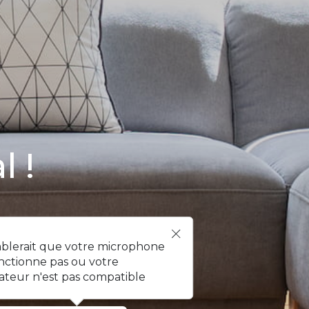
l !
mblerait que votre microphone
nctionne pas ou votre
ateur n'est pas compatible