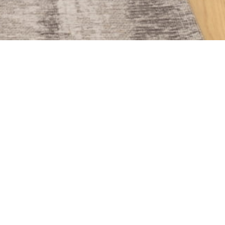
À PROPOS
 la mairie Draveil