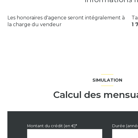
Les honoraires d'agence seront intégralement à
Ta
la charge du vendeur
1 
SIMULATION
Calcul des mensua
Montant du crédit (en €)*
Durée (anné