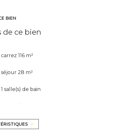
CE BIEN
s de ce bien
carrez 116 m²
séjour 28 m²
1 salle(s) de bain
construit en 1989
Chauffage individuel : radiateur
TÉRISTIQUES
(electrique)