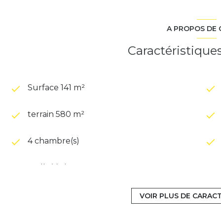
A PROPOS DE 
Caractéristique
Surface 141 m²
terrain 580 m²
4 chambre(s)
1 salle(s) d'eau
VOIR PLUS DE CARAC
cuisine séparée (semi-équipée)