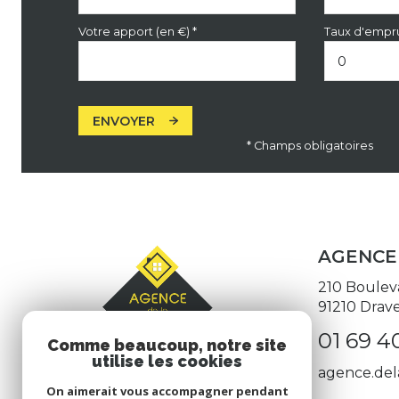
Votre apport (en €) *
Taux d'empru
ENVOYER
* Champs obligatoires
AGENCE 
210 Boulev
91210
Drave
01 69 40
Comme beaucoup, notre site
utilise les cookies
agence.del
On aimerait vous accompagner pendant