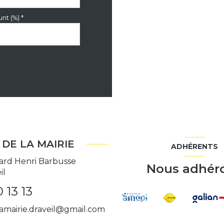
nt (%) *
DE LA MAIRIE
ADHÉRENTS
ard Henri Barbusse
Nous adhér
il
 13 13
amairie.draveil@gmail.com