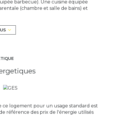
quipée barbecue). Une cuisine équipée
parentale (chambre et salle de bains) et
u, une salle d'eau et toilettes.
t un grenier. Une cave.
e automatique. Pour vos moments de détente,
LUS
20mn de Paris BFM ou gare de Lyon.
rcial RSAC441323029 EVRY
ÉTIQUE
ergetiques
exposé sont disponibles sur le site
Géorisques
e ce logement pour un usage standard est
de référence des prix de l'énergie utilisés