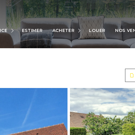
MAISONS
APPARTEMENTS
NCE
ESTIMER
ACHETER
LOUER
NOS VE
TERRAINS
RES
AUTRES