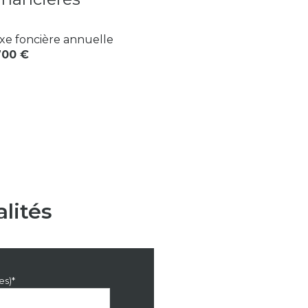
xe foncière annuelle
700 €
lités
es)*