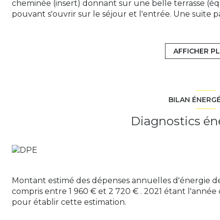
cheminée (insert) donnant sur une belle terrasse (é
pouvant s'ouvrir sur le séjour et l'entrée. Une suite 
toilettes. A l'étage : trois grandes chambres, un burea
Un double garage, une grande pièce de rangement e
TERRAIN arboré de 580 M², SANS VIS A VIS, arrosag
AFFICHER P
profitez d'une piscine hors sol.
Bus pour la gare de Juvisy sur Orge, RER C et D,15/
Prenez rendez-vous sans tarder pour la visiter !
Bien proposé par NADINE LE BERTE - Agent comme
BILAN ÉNERG
Diagnostics én
Les informations sur les risques auxquels ce bien est 
Montant estimé des dépenses annuelles d'énergie d
compris entre 1 960 € et 2 720 € . 2021 étant l'année 
pour établir cette estimation.