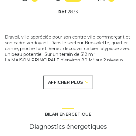
Réf
2833
Draveil, ville appréciée pour son centre ville commerçant et
son cadre verdoyant. Dans le secteur Brossolette, quartier
calme, proche forêt. Venez découvrir ce bien atypique avec
un beau potentiel. Sur un terrain de 512 m²
La MAISON PRINCIPALE d'environ 80 M² sur 2 niveaux.
Elle se compose d'une entrée, une belle pièce de vie avec
cheminée, une cuisine ouverte, un cellier, un wc et une
véranda. A l'étage : un couloir distribue deux belles
AFFICHER PLUS
chambres, une salle de bains avec wc. La DEPENDANCE
d'environ 28 m² avec eau et électricité, idéal pour faire un
bureau, une salle de jeux, un studio....
Au fond du jardin une autre dépendance, un garage en
façade.
Travaux de rénovation à prévoir. Ecoles et commerces à
BILAN ÉNERGÉTIQUE
proximité.
Diagnostics énergetiques
Bien proposé par Nadine le Berte Agent Commercial
RSAC441323029 EVRY