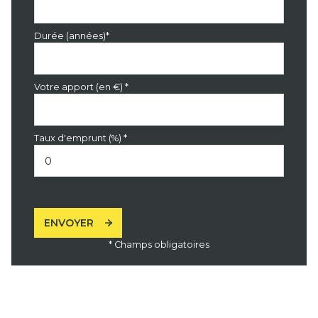
Durée (années)*
Votre apport (en €) *
Taux d'emprunt (%) *
ENVOYER
* Champs obligatoires