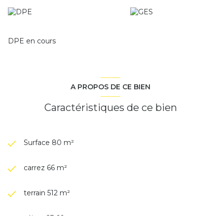
Les informations sur les risques auxquels ce bien est
exposé sont disponibles sur le site
Géorisques
DPE en cours
A PROPOS DE CE BIEN
Caractéristiques de ce bien
Surface 80 m²
carrez 66 m²
terrain 512 m²
séjour 23,66 m²