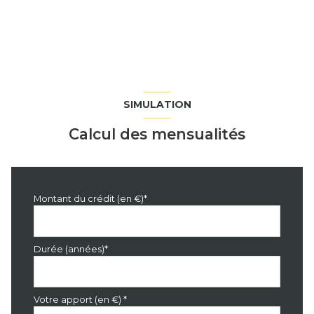
exposition Ouest
2 niveau(x)
vue sur jardin
SIMULATION
piscinable
Calcul des mensualités
Montant du crédit (en €)*
Durée (années)*
Votre apport (en €) *