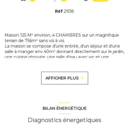
Réf
2938
Maison 125 M² envirion, 4 CHAMBRES sur un magnifique
terrain de 756m² sans vis à vis.
La maison se compose d'une entrée, d'un séjour et d'une
salle à manger env 40m² donnant directement sur le jardin,
une cuisine rénovée, une salle d'eau avec wc et une
buanderie/chaufferie.
A l'etage: 4 grandes chambres non mansardées, une salle
de bains et un wc.
AFFICHER PLUS
Un bâtiment indépendant avec un garage + 2 pièces de
rangement avec électricité. Possibilité de stationner
plusieurs voitures ou camion sur le côté de la maison.
La chaudière gaz à condensation est neuve. Double vitrage
bois.
Un petit air de campagne à 400m de la forêt de Sénart
BILAN ÉNERGÉTIQUE
Les informations sur les risques auxquels ce bien est
Diagnostics énergetiques
exposé sont disponibles sur le site
Géorisques