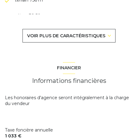
séjour 38,50 m²
4 chambre(s)
VOIR PLUS DE CARACTÉRISTIQUES
1 salle(s) de bain
1 salle(s) d'eau
FINANCIER
construit en 1930
Informations financières
cuisine séparée (équipée)
Les honoraires d'agence seront intégralement à la charge
du vendeur
Chauffage individuel : radiateur (gaz de ville)
1 garage(s)
Taxe foncière annuelle
1 033 €