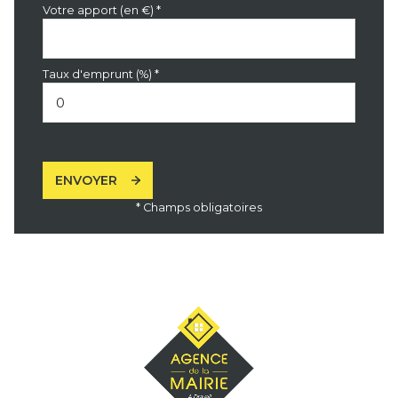
Votre apport (en €) *
Taux d'emprunt (%) *
ENVOYER
* Champs obligatoires