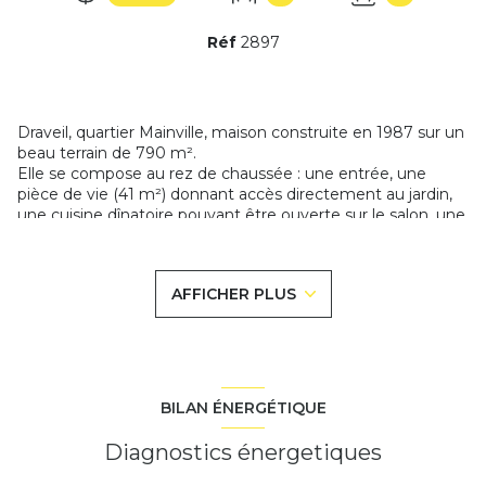
Réf
2897
Draveil, quartier Mainville, maison construite en 1987 sur un
beau terrain de 790 m².
Elle se compose au rez de chaussée : une entrée, une
pièce de vie (41 m²) donnant accès directement au jardin,
une cuisine dînatoire pouvant être ouverte sur le salon, une
chambre, salle d'eau, toilettes.
Au premier étage : un couloir donnant accès à trois
chambres dont une grande qui pourrait être divisé en deux,
AFFICHER PLUS
un bureau, un dressing et salle de bains avec wc.
Deux garages avec possibilté d'aménager une pièce (eau +
electricité) + deux stationnements sur le terrain. Possibilité
de stationner un camion ou un camping car
Chauffage gaz. Double vitrage bois.
Beaucoup de potentiel, possibilité de faire un studio, local
BILAN ÉNERGÉTIQUE
pour artisan...
N'hésitez pas à prendre rendez-vous pour une viste.
Diagnostics énergetiques
Les informations sur les risques auxquels ce bien est