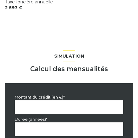
Taxe foncière annuelle
2 593 €
SIMULATION
Calcul des mensualités
Montant du crédit (en €)*
Durée (années)*