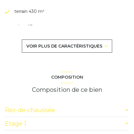
terrain 430 m²
séjour 17 m²
2 chambre(s)
VOIR PLUS DE CARACTÉRISTIQUES
1 salle(s) d'eau
construit en 1930
COMPOSITION
cuisine séparée
Composition de ce bien
Chauffage individuel : radiateur (fioul)
Rez-de-chaussée
exposition Sud-Ouest
Etage 1
véranda
17 m²
2 niveau(x)