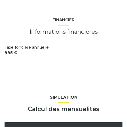
cuisine
9.46 m²
bureau
6.21 m²
salle
9 m²
vue Jardin
chambre
13 m²
FINANCIER
chambre
14.47 m²
quartier Centre-ville
Informations financières
salle d'eau
6.28 m²
Taxe foncière annuelle
995 €
SIMULATION
Calcul des mensualités