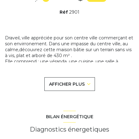
Réf
2901
Draveil, ville appréciée pour son centre ville commerçant et
son envirronement. Dans une impasse du centre ville, au
calme,découvrez cette maison bâtie sur un terrain sans vis
à vis, plat et arboré de 430 m² .
Elle comprend : une véranda, une cuisine, une salle à
manger, une grande chambre, une salle d'eau avec
toilettes. A l'étage, une chambre. Une cave en sous-sol.
Une dépendance.
AFFICHER PLUS
Proche des commerces,des écoles et crèche. Bus pour la
gare de Juvisy sur Orge (ERE C et D) ) à proximité.
Des travaux sont à prévoir, beau potentiel.
Prenez vite rendez-vous pour une visite !
Bien proposé par Nadine LE BERTE - Agent commercial
BILAN ÉNERGÉTIQUE
RSAC441323029 EVRY
Diagnostics énergetiques
Les informations sur les risques auxquels ce bien est
exposé sont disponibles sur le site
Géorisques