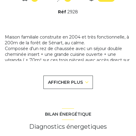
Réf
2928
Maison familiale construite en 2004 et très fonctionnelle, à
200m de la forêt de Sénart, au calme.
Composée d'un rez de chaussée avec un séjour double
cheminée insert + une grande cuisine ouverte + une
véranda ( + 70m² sur ces trois pièces) avec accès direct sur
le jardin, jolie terrasse en contrebas sans vis à vis. Le salon, la
cuisine et la vérande ont un plancher chauffant et la
climatisation. Une chambre + salle d'eau douche à l'talienne
AFFICHER PLUS
+ wc séparé.
A l'étage: un dégagement déservant 2 chambres dont une
de 23m² pouvant être divisé en deux,un dressing, une salle
d'eau et wc.
Un sous-sol total avec garage porte élec, cave à vins et
atelier - Abri de jardin.
BILAN ÉNERGÉTIQUE
Le tout sur un terrain de 519m² env.
Côté technique, toutes les huisseries sont en Alu, volets
Diagnostics énergetiques
électriques, ballon thermodynamique. Cette maison à tout
pour plaire