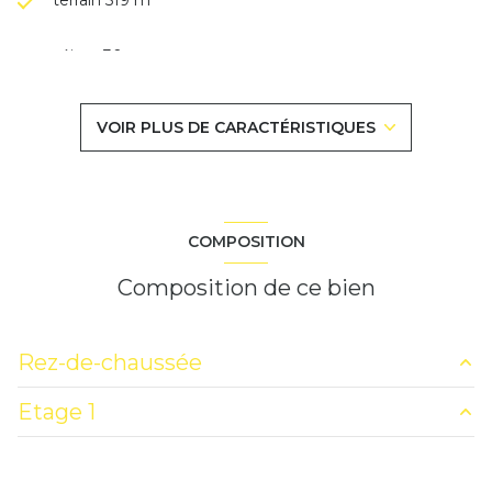
séjour 30 m²
4 chambre(s)
VOIR PLUS DE CARACTÉRISTIQUES
1 salle(s) de bain
1 salle(s) d'eau
COMPOSITION
construit en 2004
Composition de ce bien
cuisine américaine (équipée)
Rez-de-chaussée
Chauffage individuel : au sol (climatisation)
Etage 1
salon/sejour
30 m²
1 garage(s)
cuisine
6.2 m²
chambre
11.31 m²