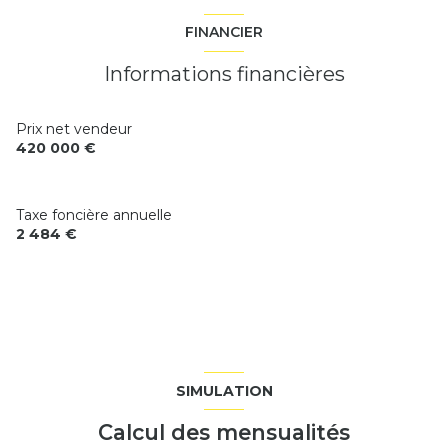
véranda
35 m²
1 parking(s)
chambre
22.66 m²
FINANCIER
chambre
10.22 m²
dressing
3.6 m²
exposition Sud-Ouest
Informations financières
salle de bain
4 m²
salle d'eau
9.19 m²
2 niveau(x)
WC
1.12 m²
Prix net vendeur
420 000 €
vue sur jardin
terrasse
Taxe foncière annuelle
2 484 €
SIMULATION
Calcul des mensualités