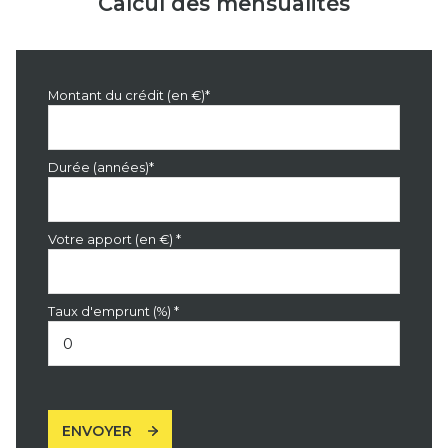
Calcul des mensualités
Montant du crédit (en €)*
Durée (années)*
Votre apport (en €) *
Taux d'emprunt (%) *
ENVOYER