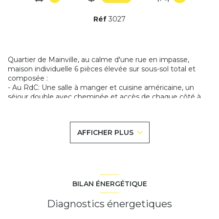
Réf
3027
Quartier de Mainville, au calme d'une rue en impasse,
maison individuelle 6 pièces élevée sur sous-sol total et
composée :
- Au RdC: Une salle à manger et cuisine américaine, un
séjour double avec cheminée et accès de chaque côté à
une terrasse, un demi palier donnant sur un WC.
- A l'étage : un dégagement, 3 chambres, un bureau, une
salle de bains refait à neuf avec WC.
AFFICHER PLUS
- Au sous-sol : buanderie avec placard, caves, local vélo, 2
pièces, chaufferie, salle d'eau. Un grand garage double avec
porte sectionnelle de 2018.
Les + : combles isolés, électricité refaite, portail + clôture de
2018, fenêtres PVC récentes, puits.
TRANQUILITÉ ASSURÉE
BILAN ÉNERGÉTIQUE
Les informations sur les risques auxquels ce bien est
Diagnostics énergetiques
exposé sont disponibles sur le site
Géorisques