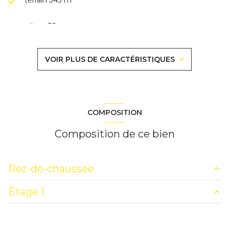
séjour 35 m²
3 chambre(s)
VOIR PLUS DE CARACTÉRISTIQUES
1 salle(s) de bain
construit en 1930
COMPOSITION
cuisine américaine (semi-équipée)
Composition de ce bien
Chauffage individuel : chaudière (gaz)
Rez-de-chaussée
2 garage(s)
Etage 1
cuisine
31.57 m²
exposition Sud-Est
salon/sejour
34.96 m²
chambre
12 m²