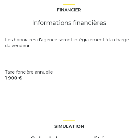
2 niveau(x)
chambre
15.30 sol m²
FINANCIER
chambre
12.24 m²
vue SUR JARDIN
Informations financières
bureau
4 m²
terrasse
Les honoraires d'agence seront intégralement à la charge
du vendeur
quartier MANVILLE
Taxe foncière annuelle
1 900 €
SIMULATION