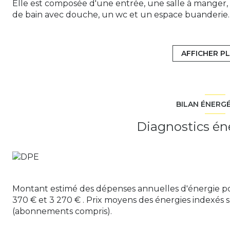
Elle est composée d'une entrée, une salle à manger,
de bain avec douche, un wc et un espace buanderie.
Sur le même niveau vous aurez également une véra
à bois et système de climatisation donnant accès sur 
et un bureau.
AFFICHER P
Côté extérieur, une grande terrasse, une dépendanc
que la possibilité de stationner plusieurs véhicules su
Cette maison familiale n'attend plus que vous.
Ce bien est proposé par Frédéric PEREIRA Agent c
BILAN ÉNERG
Diagnostics én
Montant estimé des dépenses annuelles d'énergie po
370 € et 3 270 € . Prix moyens des énergies indexés 
(abonnements compris).