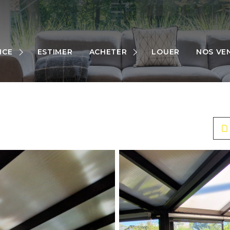
MAISONS
APPARTEMENTS
NCE
ESTIMER
ACHETER
LOUER
NOS VE
TERRAINS
RES
AUTRES