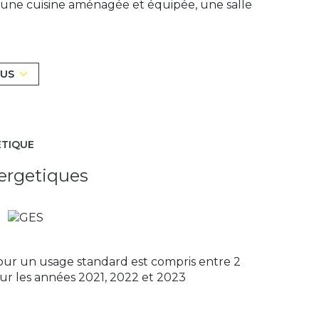
 une cuisine aménagée et équipée, une salle
nda aménagée en séjour, équipée d'un poêle
le jardin ainsi que sur 3 chambres, un dressing
LUS
e pour du rangement, un coin barbecue ainsi
r le terrain et un garage.
ommercial RSAC 949998620 Evry
ÉTIQUE
ergetiques
ur un usage standard est compris entre 2
sur les années 2021, 2022 et 2023