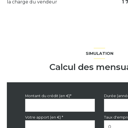
la charge du vendeur
1 
chambre
Salle à Manger
cuisine
salle de bain
WC
SIMULATION
buanderie
Calcul des mensua
bureau
dressing
Dégagement
Montant du crédit (en €)*
Durée (anné
Votre apport (en €) *
Taux d'empru