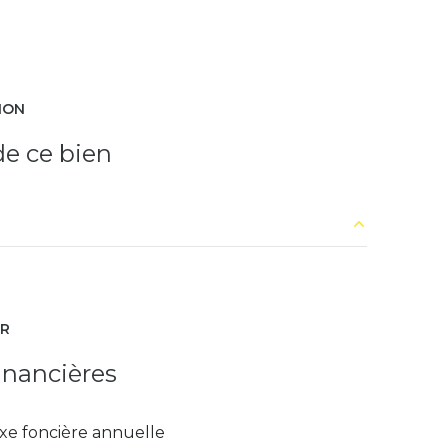
ION
e ce bien
4.32 m²
27.52 m²
ER
14.62 m²
inancières
4.23 m²
xe foncière annuelle
9.82 m²