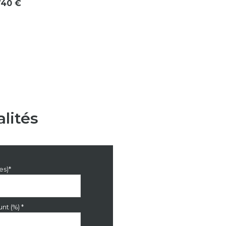
740 €
9.9 m²
11.69 m²
13.55 m²
5.51 m²
0.83 m²
8.96 m²
lités
7.59 m²
4.56 m²
2.59 m²
es)*
nt (%) *