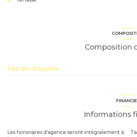
COMPOSIT
Composition d
Rez-de-chaussée
entrée
salon/sejour
FINANCI
chambre
Informations f
Chaufferie
Les honoraires d'agence seront intégralement à
Ta
chambre