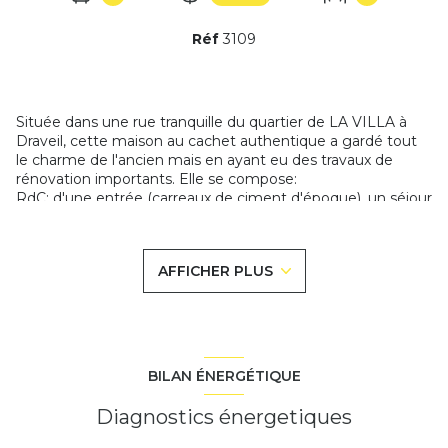
Réf
3109
Située dans une rue tranquille du quartier de LA VILLA à
Draveil, cette maison au cachet authentique a gardé tout
le charme de l'ancien mais en ayant eu des travaux de
rénovation importants. Elle se compose:
RdC: d'une entrée (carreaux de ciment d'époque), un séjour
double avec poële à bois, une chambre avec placard, une
cuisine donnant sur une salle à manger et accès direct au
jardin. Un garage + un atelier et une grande mezzanine au
AFFICHER PLUS
dessus du tout pouvant être aménagée.
Etage: un palier, deux chambres, une salle de bains et un
dressing.
Sous-sol total: une pièce avec fenêtre, une buanderie et un
cellier.
Très joli terrain de 475m² de terrain sans vis à vis, abri.
BILAN ÉNERGÉTIQUE
Côté technique: double vitrage PVC, électricité refaite,
peintures, porte d'entrée, etc... Vous n'avez qu'à poser vos
Diagnostics énergetiques
valises.
A 10' du Port aux Cerises et de la gare de Juvisy. Une perle