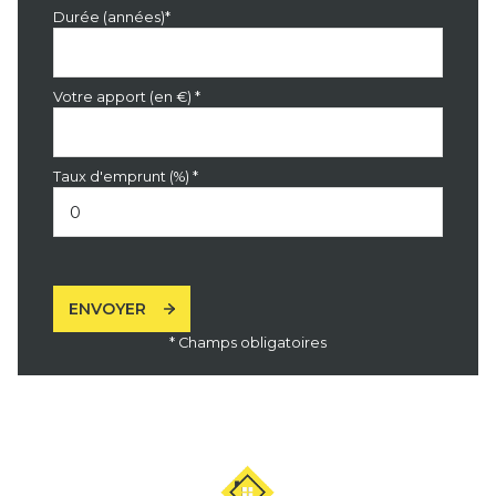
Durée (années)*
Votre apport (en €) *
Taux d'emprunt (%) *
ENVOYER
* Champs obligatoires