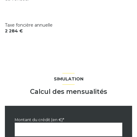
chambre
12.01 m²
Taxe foncière annuelle
2 284 €
SIMULATION
Calcul des mensualités
Montant du crédit (en €)*