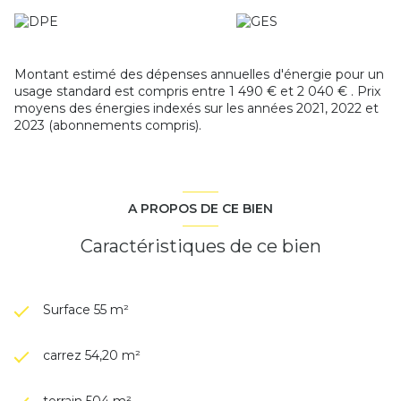
Classe énergie E
-
Les coûts sont estimés en fonction des
caractéristiques de votre logement et pour une utilisation
standard. Montant estimé des dépenses annuelles
d'énergie de ce logement pour un usage standard est
Montant estimé des dépenses annuelles d'énergie pour un
compris entre 1 4900 € et 2 040 € sur les années de
usage standard est compris entre 1 490 € et 2 040 € . Prix
références 2021, 2022 et 2023. (abonnement compris)
moyens des énergies indexés sur les années 2021, 2022 et
2023 (abonnements compris).
Les informations sur les risques auxquels ce bien est
exposé sont disponibles sur le site
Géorisques
A PROPOS DE CE BIEN
Caractéristiques de ce bien
Surface 55 m²
carrez 54,20 m²
terrain 504 m²