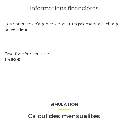
chambre
7.89 m²
arboré
Informations financières
chambre
9.41 m²
quartier La Villa
salle d'eau
4.47 m²
Les honoraires d'agence seront intégralement à la charge
du vendeur
cuisine
7.75 m²
WC
1.95 m²
Taxe foncière annuelle
1 436 €
SIMULATION
Calcul des mensualités