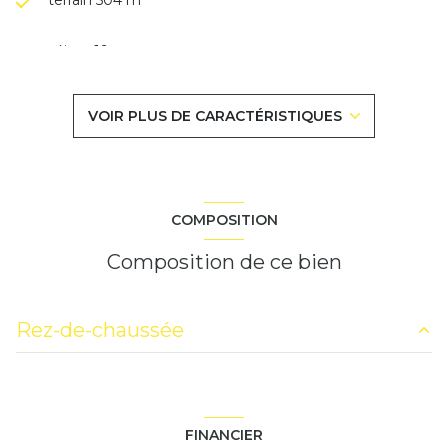
séjour 19 m²
2 chambre(s)
VOIR PLUS DE CARACTÉRISTIQUES
1 salle(s) d'eau
cuisine américaine (équipée)
COMPOSITION
Chauffage collectif : chaudière (gaz)
Composition de ce bien
1 garage(s)
Rez-de-chaussée
2 niveau(x)
salon/sejour
19.65 m²
terrasse
entrée
3.08 m²
FINANCIER