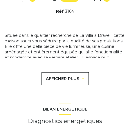
Réf
3164
Située dans le quartier recherché de La Villa à Draveil, cette
maison saura vous séduire par la qualité de ses prestations.
Elle offre une belle pièce de vie lumineuse, une cusine
aménagée et entièrement équipée qui allie fonctionnalité
et modernité avec sa verrière atelier .. L'espace nuit
propose deux chambres une salle d'eau élégante ainsi que
des toilettes séparés complètent l'ensemble. A l'extérieur,
le jardin offre un cadre verdoyant avec une terrasse pour les
AFFICHER PLUS
moments entre amis ou en famille. Au fond de la parcelle,
une grande dépendance à aménager de plus de 30m²
constitue un véritable atout : une espace pour les amis ou
un adolescent ou encore un bureau indépendant pour le
télétravail, atelier ... laissez libre cours à vos envies.
Une maison soignée, prête à acceuillir ses nouveaux
BILAN ÉNERGÉTIQUE
propriétaires, dans une cadre calme et recherché. A
découvrir rapidement.
Diagnostics énergetiques
Ce bien est proposé par Mme Maud SACHOT agent
commercial RSAC EVRY 878 047 752