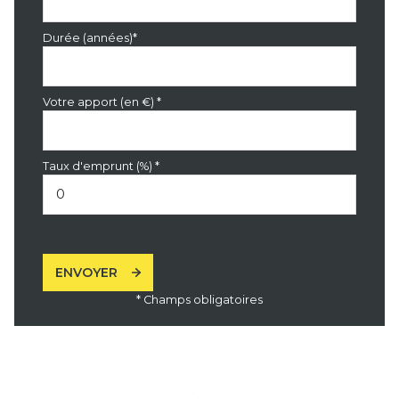
Durée (années)*
Votre apport (en €) *
Taux d'emprunt (%) *
ENVOYER
* Champs obligatoires