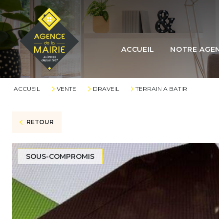
L'ÉQUIPE
ACCUEIL
NOTRE AGE
L'AGENCE
LES HONORAI
ACCUEIL
VENTE
DRAVEIL
TERRAIN A BATIR
RETOUR
SOUS-COMPROMIS