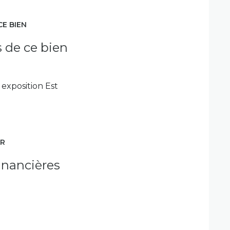
CE BIEN
s de ce bien
exposition Est
ER
inancières