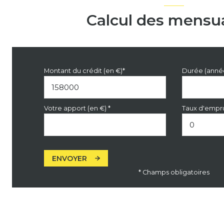
Calcul des mensua
Montant du crédit (en €)*
Durée (anné
Votre apport (en €) *
Taux d'empru
ENVOYER
* Champs obligatoires