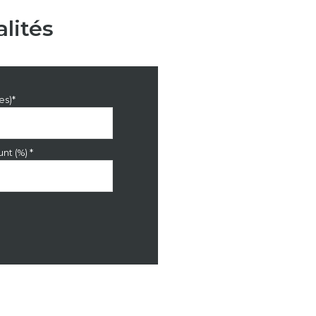
lités
es)*
nt (%) *