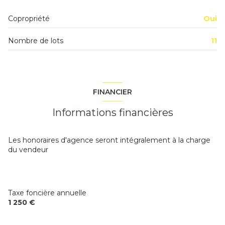
Dégagement
2.5 m²
Copropriété
Oui
Salle d'eau + WC
3.3 m²
Nombre de lots
11
chambre
9.7 m²
chambre
12.4 m²
FINANCIER
Informations financières
Les honoraires d'agence seront intégralement à la charge
du vendeur
Taxe foncière annuelle
1 250 €