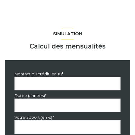
SIMULATION
Calcul des mensualités
Montant du crédit (en €)*
Durée (années)*
Votre apport (en €) *