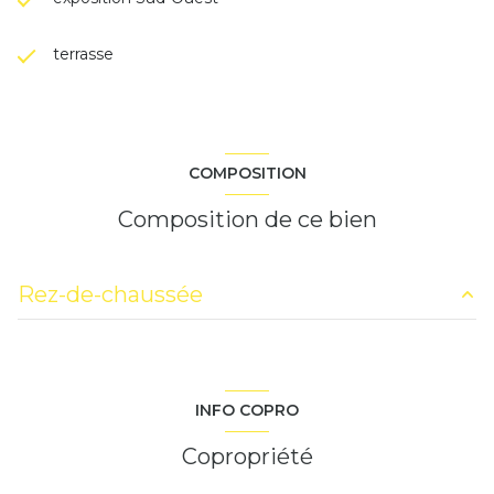
terrasse
COMPOSITION
Composition de ce bien
Rez-de-chaussée
entrée
5 m²
cuisine
8 m²
INFO COPRO
cuisine
8 m²
Copropriété
salon/sejour
18 m²