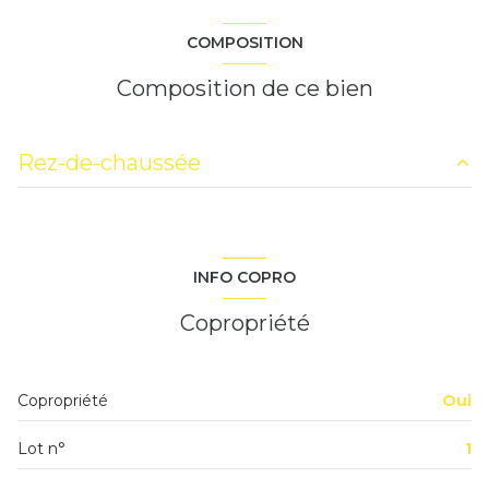
COMPOSITION
Composition de ce bien
Rez-de-chaussée
entrée
3.50 m²
salle de bains + wc
5.31 m²
INFO COPRO
salon/sejour
19.02 m²
Copropriété
coin nuit
7.10 m²
Copropriété
Oui
Lot n°
1