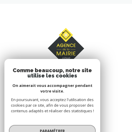
Comme beaucoup, notre site
utilise les cookies
On aimerait vous accompagner pendant
votre visite.
AGENCE DE LA MAIRIE
En poursuivant, vous acceptez l'utilisation des
cookies par ce site, afin de vous proposer des
210 Boulevard Henri Barbusse
contenus adaptés et réaliser des statistiques !
91210
Draveil
01 69 40 13 13
PARAMÉTRER