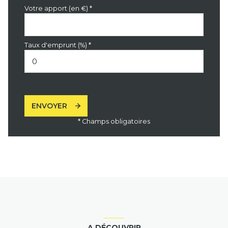
Votre apport (en €) *
Taux d'emprunt (%) *
ENVOYER
* Champs obligatoires
A DÉCOUVRIR