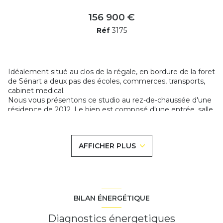
156 900 €
Réf
3175
Idéalement situé au clos de la régale, en bordure de la foret
de Sénart
a deux pas des écoles, commerces, transports,
cabinet medical.
Nous vous présentons ce studio au rez-de-chaussée d'une
résidence de 2012. Le bien est composé d'une entrée, salle
de bains avec wc, cuisine donnant sur le séjour avec un
accès a la terrasse et une pièce pouvant faire office d'un
coin nuit.
AFFICHER PLUS
Une place de parking privative.
Bien proposé par Pedro PELITEIRO - Agent commercial
RSAC 842 584 872 EVRY
Classe énergie C -
Les coûts sont estimés en fonction des
caractéristiques de votre logement et pour une utilisation
standard. Montant estimé des dépenses annuelles
BILAN ÉNERGÉTIQUE
d'énergie de ce logement pour un usage standard est
compris entre 620 € et 890 € sur les années de références
Diagnostics énergetiques