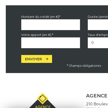
Montant du crédit (en €)*
Durée (anné
Votre apport (en €) *
Taux d'empru
ENVOYER
* Champs obligatoires
AGENCE 
210 Boulev