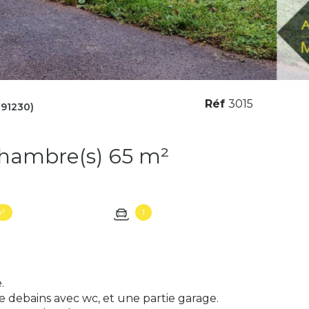
Réf
3015
91230)
Maison 3 pièce(s) 1 chambre(s) 65 m²
m²
1
.
le debains avec wc, et une partie garage.