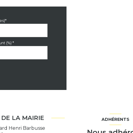
es)*
nt (%) *
DE LA MAIRIE
ADHÉRENTS
ard Henri Barbusse
Nous adhér