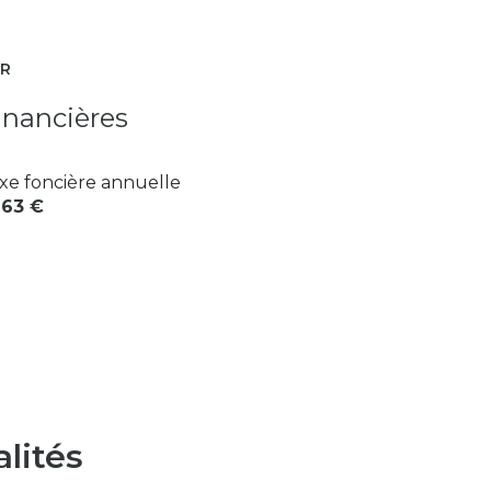
ER
inancières
xe foncière annuelle
263 €
lités