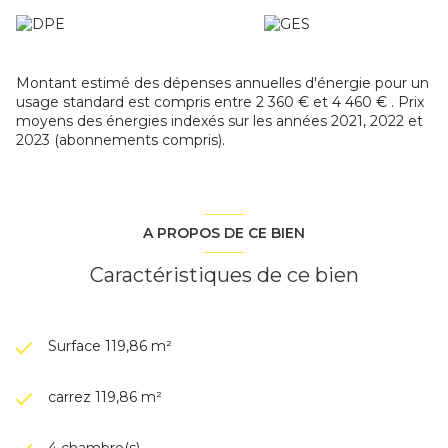
et toilettes.Dans le prolongement, une pièce de 7m² peut
servir de cellier ou de bureau.
Garage de 30 m² attenant à la maison avec porte
motorisée.
Montant estimé des dépenses annuelles d'énergie pour un
Le sous-sol total comporte une grande buanderie (14m²) ,
usage standard est compris entre 2 360 € et 4 460 € . Prix
et deux caves.
moyens des énergies indexés sur les années 2021, 2022 et
Chaudière individuelle gaz à condensation DE DIETRICH
2023 (abonnements compris).
avec ballon d'eau chaude .
Fibre optique.
Les informations sur les risques auxquels ce bien est
exposé sont disponibles sur le site
Géorisques
A PROPOS DE CE BIEN
Caractéristiques de ce bien
Surface 119,86 m²
carrez 119,86 m²
4 chambre(s)