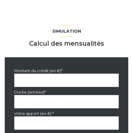
SIMULATION
Calcul des mensualités
Montant du crédit (en €)*
Durée (années)*
Votre apport (en €) *