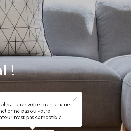
l !
mblerait que votre microphone
nctionne pas ou votre
ateur n'est pas compatible