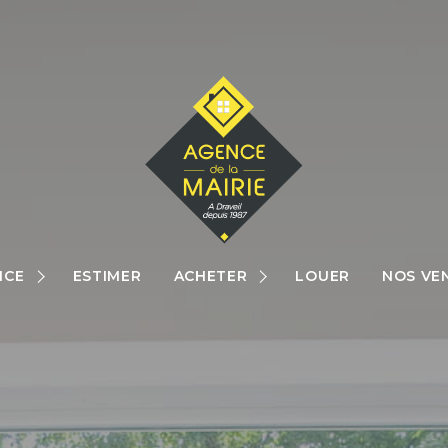
MAISONS
APPARTEMENTS
NCE
ESTIMER
ACHETER
LOUER
NOS VE
TERRAINS
RES
AUTRES