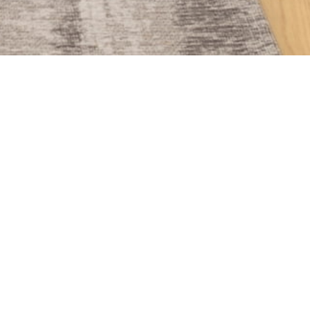
À PROPOS
 la mairie Draveil