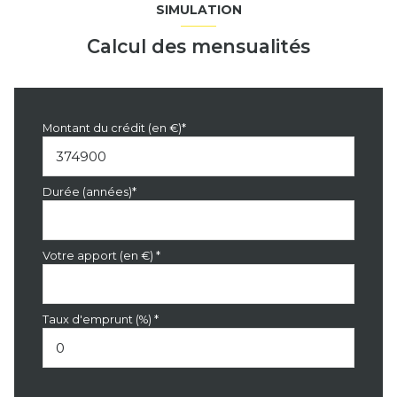
SIMULATION
Calcul des mensualités
Montant du crédit (en €)*
Durée (années)*
Votre apport (en €) *
Taux d'emprunt (%) *