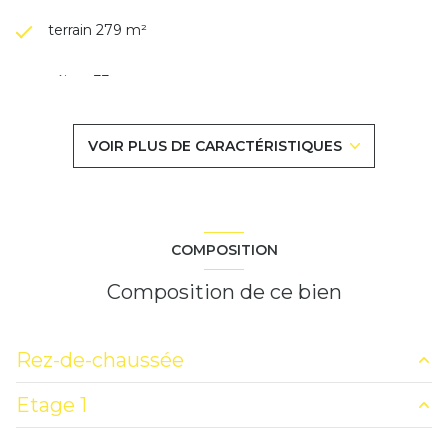
terrain 279 m²
séjour 33 m²
4 chambre(s)
VOIR PLUS DE CARACTÉRISTIQUES
1 salle(s) de bain
1 salle(s) d'eau
COMPOSITION
construit en 1993
Composition de ce bien
cuisine américaine (équipée)
Rez-de-chaussée
Chauffage individuel : radiateur (electrique)
Etage 1
entrée
8.18 m²
1 garage(s)