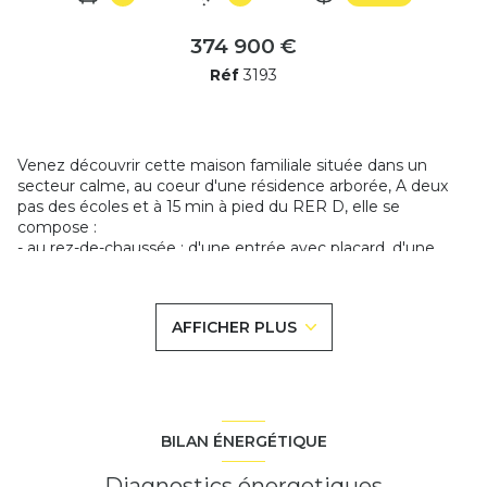
374 900 €
Réf
3193
Venez découvrir cette maison familiale située dans un
secteur calme, au coeur d'une résidence arborée, A deux
pas des écoles et à 15 min à pied du RER D, elle se
compose :
- au rez-de-chaussée : d'une entrée avec placard, d'une
grande pièce de vie d'environ 45 m² avec sa cuisine
ouverte donnant sur le sèjour avec un accès sur la terrasse
plein SUD sans vis à vis et un wc séparé avec lave-main ;
AFFICHER PLUS
- à l'étage : d'un grand palier desservant 4 belle chambres
dont une suite parental de 28 m² et sa salle de bains avec
baignoire et douche, un wc séparé et une salle d'eau.
Les + :
- Garage double avec porte motorisé ;
- Poêle à bois ;
BILAN ÉNERGÉTIQUE
- Système d'alarme, vidéophone et domotique ;
- Accés à un grand parc privé avec aire de jeux pour enfants
Diagnostics énergetiques