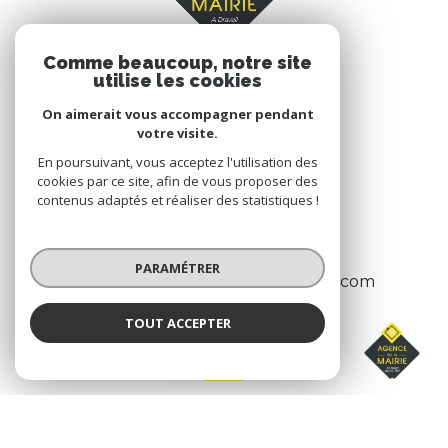
Comme beaucoup, notre site
utilise les cookies
On aimerait vous accompagner pendant
votre visite.
AGENCE DE LA MAIRIE
En poursuivant, vous acceptez l'utilisation des
cookies par ce site, afin de vous proposer des
210 Boulevard Henri Barbusse
contenus adaptés et réaliser des statistiques !
91210
Draveil
01 69 40 13 13
PARAMÉTRER
agence.delamairie.draveil@gmail.com
TOUT ACCEPTER
AGENCE DE LA MAIRIE
Agence
ADHÉRENTS
Nous adhérons