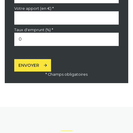
Votre apport (en €) *
Taux d'emprunt (%) *
ENVOYER
* Champs obligatoires