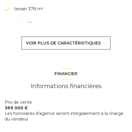
terrain 378 m²
séjour 50 m²
4 chambre(s)
VOIR PLUS DE CARACTÉRISTIQUES
2 salle(s) de bain
construit en 1990
FINANCIER
cuisine américaine (semi-équipée)
Informations financières
Chauffage individuel : convecteur (electrique)
Prix de vente
369 000 €
Les honoraires d'agence seront intégralement à la charge
2 garage(s)
du vendeur
2 parking(s)