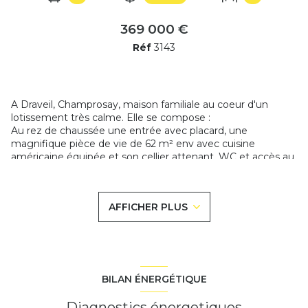
369 000 €
Réf
3143
A Draveil, Champrosay, maison familiale au coeur d'un
lotissement très calme. Elle se compose :
Au rez de chaussée une entrée avec placard, une
magnifique pièce de vie de 62 m² env avec cuisine
américaine équipée et son cellier attenant, WC et accès au
garage double.
A l'étage un dégagement déservant 4 belles chambres
avec placard dont une suite parentale avec coin dressing et
AFFICHER PLUS
salle de bain privée, WC indépendant et salle de bain pour
les enfants.
Un beau jardin de 378m² sans vis-à-vis. Gare de Ris Orangis
accessible à pied ou les bus pour Juvisy sur Orge.
Eléctricité refait à neuf.
Classe énergie D - Les coûts sont estimés en fonction des
BILAN ÉNERGÉTIQUE
caractéristiques de votre logement et pour une utilisation
standard. Montant estimé des dépenses annuelles
Diagnostics énergetiques