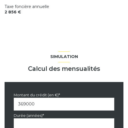
Taxe foncière annuelle
exposition Nord-Est
2 856 €
2 niveau(x)
vue sur jardin
terrasse
SIMULATION
Calcul des mensualités
Montant du crédit (en €)*
Durée (années)*